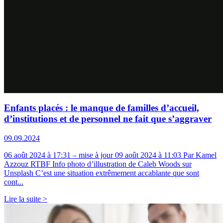
Enfants placés : le manque de familles d’accueil,
d’institutions et de personnel ne fait que s’aggraver
09.09.2024
06 août 2024 à 17:31 – mise à jour 09 août 2024 à 11:03 Par Kamel
Azzouz RTBF Info photo d’illustration de Caleb Woods sur
Unsplash C’est une situation extrêmement accablante que sont
cont...
Lire la suite >